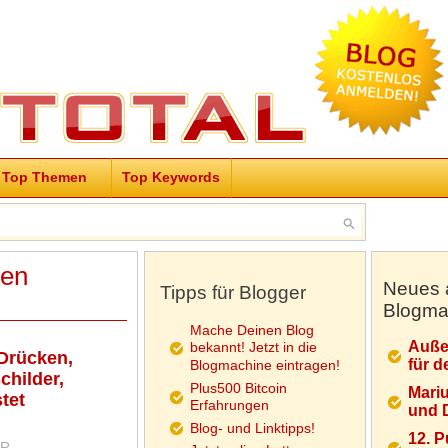
Top Themen
Top Keywords
ken
Neues 
Tipps für Blogger
Blogma
Mache Deinen Blog
Auße
bekannt! Jetzt in die
Drücken,
für d
Blogmachine eintragen!
childer,
Plus500 Bitcoin
Mariu
tet
Erfahrungen
und D
Blog- und Linktipps!
12. 
UR