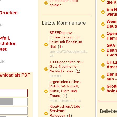
Jetzt online Lotto
die K
spielen!
Ein 
 Drücken
warum
Wein
Letzte Kommentare
UR
Deuts
SPEEDxpertz -
Open
Onlinemagazin für
feil,
Hamb
Leute mit Benzin im
childer,
GKV-
Blut
(
)
1
tet
Beitr
spengler72@googlemail.c
z ver
om
EUR
1000-gedanken.de -
Urlau
Gute Nachrichten,
Ameri
Nichts Ernstes
(
)
1
Der l
wnload als PDF
Barbara
aus – 
argentinien.online -
Politik, Wirtschaft,
Grott
Kultur, Flora und
hole d
Fauna
(
)
1
Paco de Buenos Aires
KieuFashionArt.de -
Beliebt
Servietten
Ratgeber
(
)
1