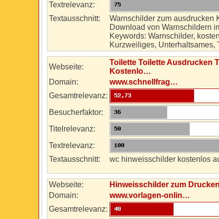
Textrelevanz:
Textausschnitt:
Warnschilder zum ausdrucken 
Download von Warnschildern 
Keywords: Warnschilder, kosten
Kurzweiliges, Unterhaltsames
Toilette Toilette Ausdrucken 
Webseite:
Kostenlo…
Domain:
www.schnellfrag…
Gesamtrelevanz:
Besucherfaktor:
Titelrelevanz:
Textrelevanz:
Textausschnitt:
wc hinweisschilder kostenlos
Webseite:
Hinweisschilder zum Drucke
Domain:
www.vorlagen-onlin…
Gesamtrelevanz: