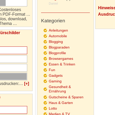
Daniel
Hinw
Kostenloses
im PDF-Format …
Ausdruc
los, download,
Kategorien
, Thema …
Anleitungen
Türschilder
Automobile
Blogging
Blogparaden
Blogprofile
Browsergames
Essen & Trinken
Fun
Gadgets
Gaming
 ausdrucken:…
[+]
Gesundheit &
Ernährung
n
Gutscheine & Sparen
Haus & Garten
Lotto
Medien & TV