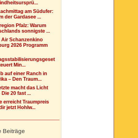
indheitsursprü...
Nachmittag am Südufer:
 der Gardasee ...
region Pfalz: Warum
chlands sonnigste ...
 Air Schanzenkino
urg 2026 Programm
agsstabilisierungsgeset
teuert Min...
b auf einer Ranch in
ka – Den Traum...
etzte macht das Licht
Die 20 fast ...
e erreicht Traumpreis
ir jetzt Hohlw...
e Beiträge