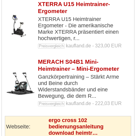
XTERRA U15 Heimtrainer-
Ergometer
XTERRA U15 Heimtrainer
Ergometer - Die amerikanische
Marke XTERRA präsentiert einen
hochwertigen, r...
kaufland.de - 323,00 EUR
Preisvergleich
MERACH S04B1 Mini-
Heimtrainer – Mini-Ergometer
Ganzkörpertraining – Stärkt Arme
und Beine durch
Widerstandsbänder und eine
Bewegung, die dem R...
kaufland.de - 222,03 EUR
Preisvergleich
ergo cross 102
Webseite:
bedienungsanleitung
download heimtr…